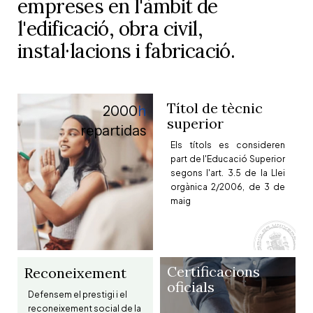
empreses en l'àmbit de
l'edificació, obra civil,
instal·lacions i fabricació.
Títol de tècnic
2000
h
superior
repartidas
Els títols es consideren
part de l'Educació Superior
segons l'art. 3.5 de la Llei
orgànica 2/2006, de 3 de
maig
Certificacions
Reconeixement
oficials
Defensem el prestigi i el
reconeixement social de la