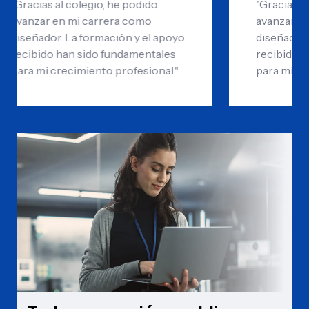
cias al colegio, he podido
"Gracias al coleg
zar en mi carrera como
avanzar en mi ca
ñador. La formación y el apoyo
diseñador. La for
bido han sido fundamentales
recibido han sid
 mi crecimiento profesional."
para mi crecimien