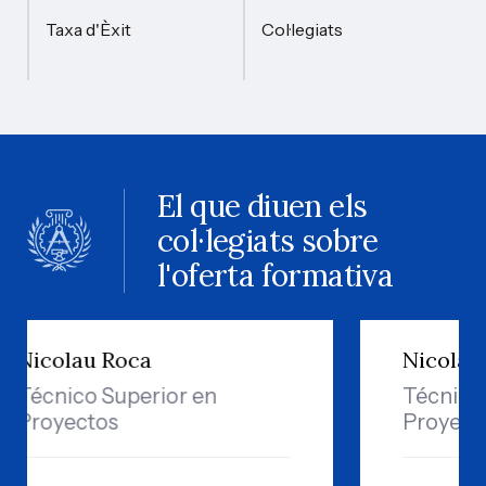
Taxa d'Èxit
Col·legiats
El que diuen els
col·legiats sobre
l'oferta formativa
olau Roca
Nicolau Roca
nico Superior en
Técnico Super
yectos
Proyectos